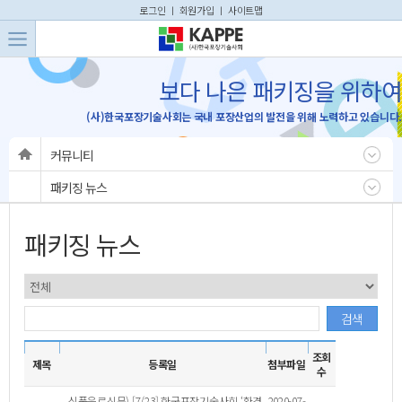
본문 바로가기
주메뉴 바로가기
로그인
ㅣ
회원가입
ㅣ
사이트맵
보다 나은 패키징을 위하여
(사)한국포장기술사회는 국내 포장산업의 발전을 위해 노력하고 있습니다.
커뮤니티
패키징 뉴스
패키징 뉴스
검색
조회
제목
등록일
첨부파일
수
식품음료신문) [7/23] 한국포장기술사회 ‘환경
2020-07-