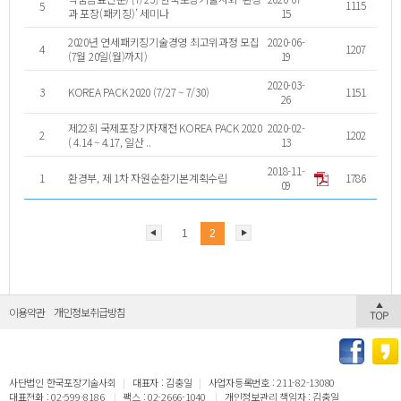
1115
5
과 포장(패키징)’ 세미나
15
2020년 연세패키징기술경영 최고위과정 모집
2020-06-
4
1207
(7월 20일(월)까지)
19
2020-03-
3
KOREA PACK 2020 (7/27 ~ 7/30)
1151
26
제22회 국제포장기자재전 KOREA PACK 2020
2020-02-
2
1202
( 4.14 ~ 4.17, 일산 ..
13
2018-11-
1
환경부, 제 1차 자원순환기본계획수립
1786
09
1
2
이용약관
개인정보취급방침
사단법인 한국포장기술사회
|
대표자 : 김충일
|
사업자등록번호 : 211-82-13080
대표전화 : 02-599-8186
|
팩스 : 02-2666-1040
|
개인정보관리 책임자 : 김충일