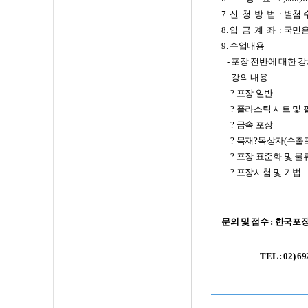
7.
신
청
방
법
:
별첨 
8.
입
금
계
좌
:
국민
9.
수업내용
-
포장 전반에 대한 
-
강의 내용
?
포장 일반
?
플라스틱 시트 및 
?
금속 포장
?
목재
?
목상자
(
수출
?
포장 표준화 및 물
?
포장시험 및 기법
문의 및 접수
:
한국포장
TEL : 02) 6925-3