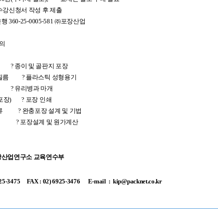
수강신청서 작성 후 제출
은행
360-25-0005-581
㈜포장산업
강의
?
종이 및 골판지 포장
필름
?
플라스틱 성형용기
?
유리병과 마개
포장
) ?
포장 인쇄
류
?
완충포장 설계 및 기법
?
포장설계 및 원가계산
산업연구소 교육연수부
475 FAX : 02) 6925-3476
E-mail : kip@packnet.co.kr