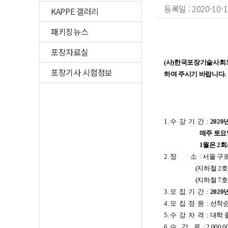
등록일 : 2020-10
KAPPE 갤러리
패키징뉴스
포장자료실
(
사
)
한국포장기술사회와
포장기사 시험정보
하여 주시기 바랍니다
.
1.
수
강
기
간
:
2020
매주 토요
1월은 2회/주 ( 수요일 
2.
장
소
:
서울 구
(
지하철
2
호
(
지하철
7
호
3.
모
집
기
간
:
2020
4.
모
집
정
원
:
선착
5.
수
강
자
격
:
대학 
6.
수
강
료
: 2,000,0