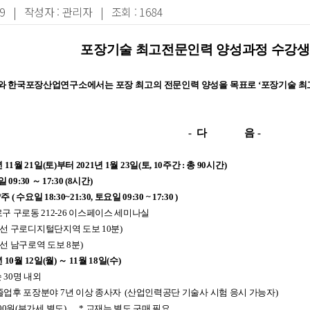
-19 | 작성자 : 관리자 | 조회 : 1684
포장기술 최고전문인력 양성과정 수강생
 한국포장산업연구소에서는 포장 최고의 전문인력 양성을 목표로
‘
포장기술 최
-
다
음
-
년
11
월
21
일
(
토
)
부터
2021
년
1
월
23
일
(
토
,
10
주간
:
총
90
시간
)
일
09:30
～
17:30 (8
시간
)
18:30~21:30, 토요일 09:30 ~ 17:30 )
로구 구로동
212-26
이스페이스 세미나실
선 구로디지털단지역 도보
10
분
)
선 남구로역 도보
8
분
)
년
10
월
12
일
(
월
)
～
11
월
18
일
(
수
)
순
30
명 내외
졸업후 포장분야
7
년 이상 종사자
(
산업인력공단 기술사 시험 응시 가능자
)
00
원
(
부가세 별도
), * 교재는 별도 구매 필요