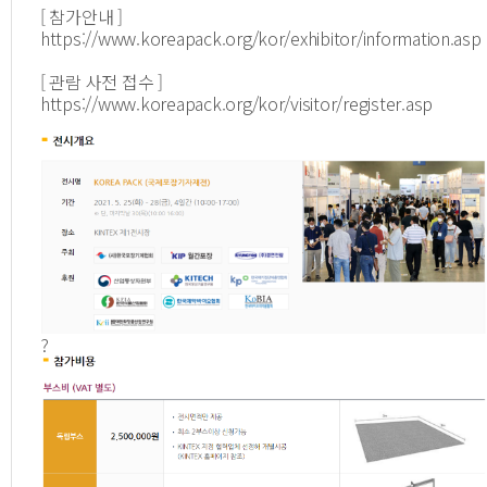
[ 참가안내 ]
https://
www.koreapack.org/kor/exhibitor/information.asp
[ 관람 사전 접수 ]
https://
www.koreapack.org/kor/visitor/register.asp
?